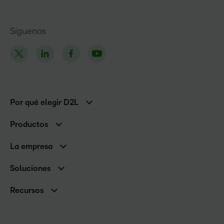
Síguenos
Por qué elegir D2L
Clientes de educación superior
Productos
Clientes corporativos
Brightspace
La empresa
Servicios y asistencia
Equipo de liderazgo
Asistencia
Soluciones
Contactos y ubicaciones
Brightspace Cloud Learning Platform
Asociaciones
Sala de Prensa
Recursos
Educación primaria y secundaria
Llamando a todos los Campeones
Blog
Educación superior
eBooks y guías
D2L para empresas