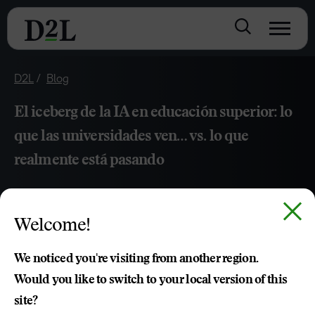
D2L
Blog
El iceberg de la IA en educación superior: lo
que las universidades ven… vs. lo que
realmente está pasando
JUN 04, 2026
Welcome!
Julia Castro
We noticed you're visiting from another region.
Would you like to switch to your local version of this
site?