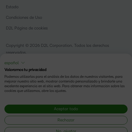
Webinars
Organizaciones de capacitación
Estado
Eventos
Servicios Para El Cuidado De La Salud
Condiciones de Uso
Comunidad
D2L Página de cookies
Copyright © 2026 D2L Corporation. Todos los derechos
reservados.
español
Valoramos tu privacidad
Podemos utilizarlas para el análisis de los datos de nuestros visitantes, para
mejorar nuestro sitio web, mostrar contenido personalizado y brindarle una
excelente experiencia en el sitio web. Para obtener más información sobre las
cookies que utilizamos, abre los ajustes.
Aceptar todo
Rechazar
No, ajustar