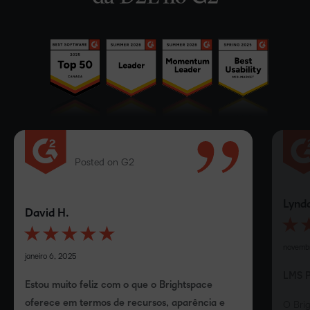
Posted on G2
Lynd
David H.
novembr
janeiro 6, 2025
LMS P
Estou muito feliz com o que o Brightspace
oferece em termos de recursos, aparência e
O Brig