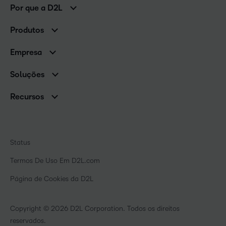
Por que a D2L
Clientes corporativos
Produtos
Clientes de associações
Brightspace
Empresa
Serviços e suporte
Equipe de liderança
Nuvem Brightspace
Soluções
Contato e unidades
Associações
Notícias
Recursos
Educação básica
Chamada para todos os Campeões!
Blog
Ensino superior
eBooks e guias
D2L para Empresas
Webinars
Instituições de capacitação
Status
Eventos
Serviços de saúde
Termos De Uso Em D2L.com
Comunidade
Página de Cookies da D2L
Copyright © 2026 D2L Corporation. Todos os direitos
reservados.