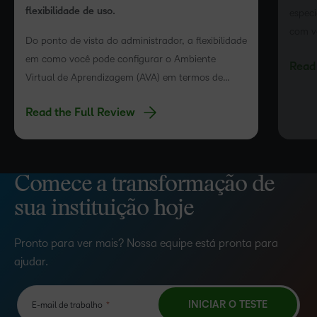
flexibilidade de uso.
espec
com ve
Do ponto de vista do administrador, a flexibilidade
de te
em como você pode configurar o Ambiente
Read 
ajuda
Virtual de Aprendizagem (AVA) em termos de
obter
organização e layout do curso…
Read the Full Review
Comece a transformação de
sua instituição hoje
Pronto para ver mais? Nossa equipe está pronta para
ajudar.