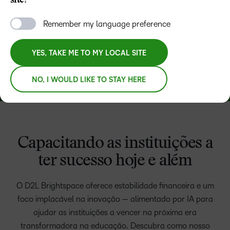
site?
Remember my language preference
YES, TAKE ME TO MY LOCAL SITE
NO, I WOULD LIKE TO STAY HERE
Capacitando as instituições a
ter sucesso hoje e além
O D2L Brightspace oferece estabilidade financeira e um
foco implacável na inovação — alimentado por IA para
ajudar as instituições a vencer na próxima era
transformadora na educação. Descubra como nosso