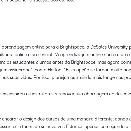
e aprendizagem online para a Brightspace, a DeSales University p
brida, online e presencial. “A aprendizagem online não era uma
ara os estudantes diurnos antes da Brightspace, mas agora com
m assíncrona”, conta Holton. “Essa opção se tornou muito popu
s nas suas vidas. Por isso, planejamos ir ainda mais longe nos p
bém inspirou os instrutores a renovar sua abordagem ao desenvo
de encarar o design dos cursos de uma maneira diferente, dando 
ressantes e fáceis de se envolver. Estamos apenas começando a e