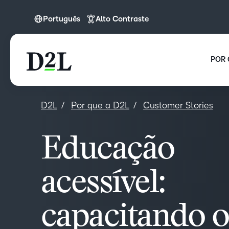
Português
Alto Contraste
Português
POR 
D2L
Por que a D2L
Customer Stories
Educação
acessível:
capacitando o