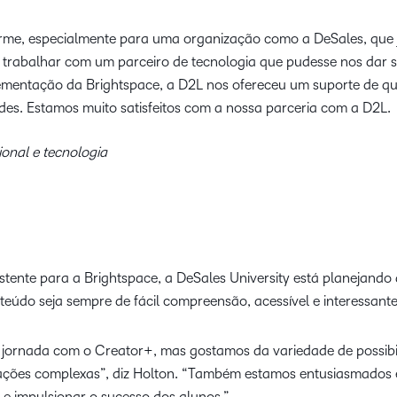
rme, especialmente para uma organização como a DeSales, que 
os trabalhar com um parceiro de tecnologia que pudesse nos dar 
plementação da Brightspace, a D2L nos ofereceu um suporte de q
ades. Estamos muito satisfeitos com a nossa parceria com a D2L.
ional e tecnologia
ente para a Brightspace, a DeSales University está planejando 
eúdo seja sempre de fácil compreensão, acessível e interessant
 jornada com o Creator+, mas gostamos da variedade de possibi
ações complexas”, diz Holton. “Também estamos entusiasmados e
e impulsionar o sucesso dos alunos.”