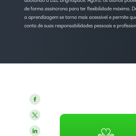
adotando a D2L Brightspace. Agora, os alunos pode
de forma assíncrona para ter flexibilidade máxima. 
a aprendizagem se torna mais acessível e permite qu
conta de suas responsabilidades pessoais e profission