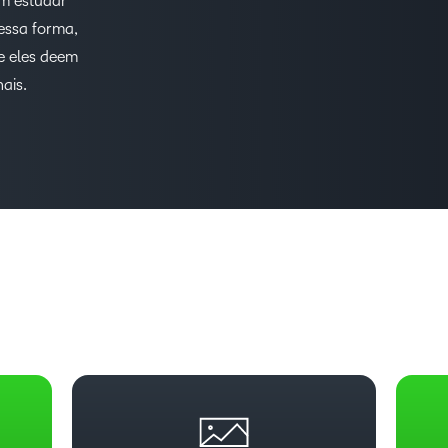
m estudar
Dessa forma,
e eles deem
ais.