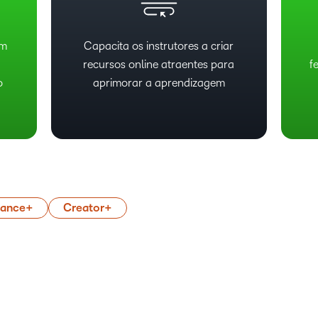
em
Capacita os instrutores a criar
recursos online atraentes para
f
o
aprimorar a aprendizagem
mance+
Creator+