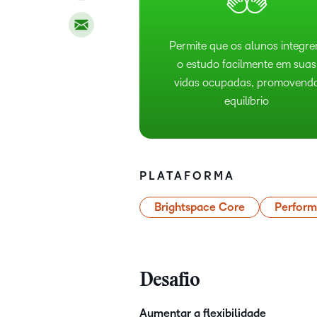
Permite que os alunos integr
o estudo facilmente em suas
vidas ocupadas, promovend
equilíbrio
PLATAFORMA
Brightspace Core
Perfor
Desafio
Aumentar a flexibilidade