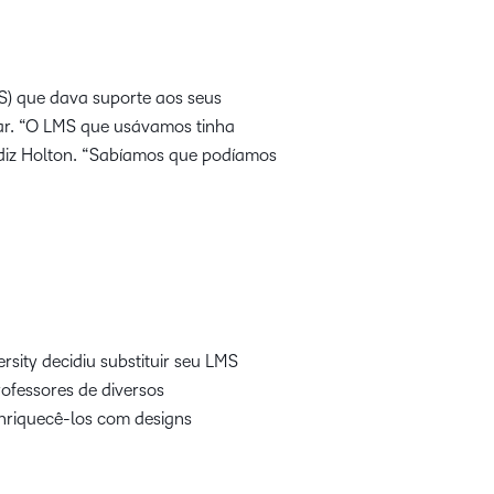
S) que dava suporte aos seus
çar. “O LMS que usávamos tinha
” diz Holton. “Sabíamos que podíamos
sity decidiu substituir seu LMS
rofessores de diversos
nriquecê-los com designs