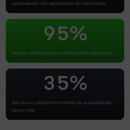
compreensão das expectativas de treinamento
–
1
8
4
0
2
9
5
%
1
3
nível de satisfação para o treinamento autônomo
2
4
3
5
%
dos alunos utilizam ferramentas de acessibilidade
em um mês