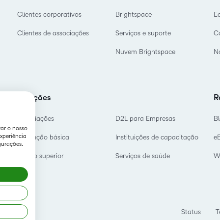
Clientes corporativos
Brightspace
E
Clientes de associações
Serviços e suporte
C
Nuvem Brightspace
No
Soluções
R
Associações
D2L para Empresas
B
rar o nosso
xperiência
Educação básica
Instituições de capacitação
e
gurações.
Ensino superior
Serviços de saúde
W
Status
T