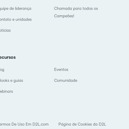
quipe de liderança
Chamada para todos os
Campeões!
ontato e unidades
tícias
ecursos
log
Eventos
Books e guias
Comunidade
ebinars
ermos De Uso Em D2L.com
Página de Cookies da D2L