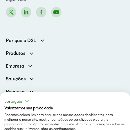
Por que a D2L
Clientes corporativos
Produtos
Clientes de associações
Brightspace
Empresa
Serviços e suporte
Equipe de liderança
Nuvem Brightspace
Soluções
Contato e unidades
Associações
Notícias
Recursos
Educação básica
Chamada para todos os Campeões!
Blog
português
Ensino superior
eBooks e guias
Valorizamos sua privacidade
D2L para Empresas
Webinars
Podemos colocá-los para análise dos nossos dados de visitantes, para
Instituições de capacitação
Status
melhorar o nosso site, mostrar conteúdos personalizados e para lhe
Eventos
Serviços de saúde
proporcionar uma óptima experiência no site. Para mais informações sobre os
Termos De Uso Em D2L.com
cookies que utilizamos, abra as configurações.
Comunidade