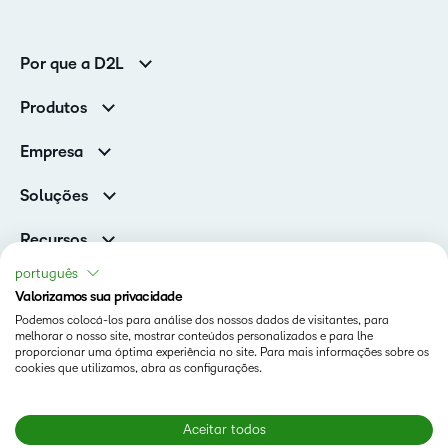
Por que a D2L
Clientes corporativos
Produtos
Clientes de associações
Brightspace
Empresa
Serviços e suporte
Equipe de liderança
Nuvem Brightspace
Soluções
Contato e unidades
Associações
Notícias
Recursos
Educação básica
Chamada para todos os Campeões!
Blog
português
Ensino superior
eBooks e guias
Valorizamos sua privacidade
D2L para Empresas
Webinars
Podemos colocá-los para análise dos nossos dados de visitantes, para
Instituições de capacitação
Status
melhorar o nosso site, mostrar conteúdos personalizados e para lhe
Eventos
Serviços de saúde
proporcionar uma óptima experiência no site. Para mais informações sobre os
Termos De Uso Em D2L.com
cookies que utilizamos, abra as configurações.
Comunidade
Página de Cookies da D2L
Aceitar todos