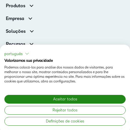
Clientes corporativos
Produtos
Clientes de associações
Brightspace
Empresa
Serviços e suporte
Equipe de liderança
Nuvem Brightspace
Soluções
Contato e unidades
Associações
Notícias
Recursos
Educação básica
Chamada para todos os Campeões!
Blog
português
Ensino superior
eBooks e guias
Valorizamos sua privacidade
D2L para Empresas
Webinars
Podemos colocá-los para análise dos nossos dados de visitantes, para
Instituições de capacitação
Status
melhorar o nosso site, mostrar conteúdos personalizados e para lhe
Eventos
Serviços de saúde
proporcionar uma óptima experiência no site. Para mais informações sobre os
Termos De Uso Em D2L.com
cookies que utilizamos, abra as configurações.
Comunidade
Página de Cookies da D2L
Aceitar todos
Copyright © 2026 D2L Corporation. Todos os direitos
Rejeitar todos
reservados.
Definições de cookies