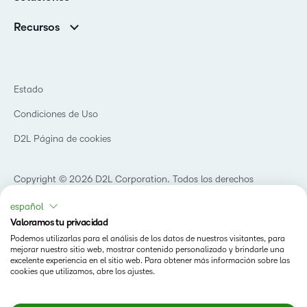
Contactos y ubicaciones
Brightspace Cloud Learning Platform
Asociaciones
Sala de Prensa
Recursos
Educación primaria y secundaria
Llamando a todos los Campeones
Blog
Educación superior
eBooks y guías
D2L para empresas
Webinars
Organizaciones de capacitación
Estado
Eventos
Servicios Para El Cuidado De La Salud
Condiciones de Uso
Comunidad
D2L Página de cookies
Copyright © 2026 D2L Corporation. Todos los derechos
reservados.
español
Valoramos tu privacidad
Podemos utilizarlas para el análisis de los datos de nuestros visitantes, para
mejorar nuestro sitio web, mostrar contenido personalizado y brindarle una
excelente experiencia en el sitio web. Para obtener más información sobre las
cookies que utilizamos, abre los ajustes.