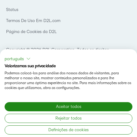
D2L para Empresas
Webinars
Instituições de capacitação
Status
Eventos
Serviços de saúde
Termos De Uso Em D2L.com
Comunidade
Página de Cookies da D2L
Copyright © 2026 D2L Corporation. Todos os direitos
reservados.
português
Valorizamos sua privacidade
Podemos colocá-los para análise dos nossos dados de visitantes, para
melhorar o nosso site, mostrar conteúdos personalizados e para lhe
proporcionar uma óptima experiência no site. Para mais informações sobre os
cookies que utilizamos, abra as configurações.
Aceitar todos
Rejeitar todos
Definições de cookies