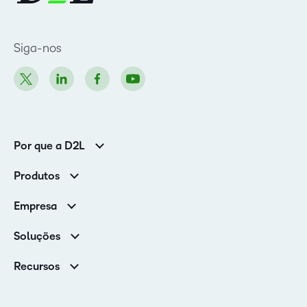
Siga-nos
Por que a D2L
Clientes corporativos
Produtos
Clientes de associações
Brightspace
Empresa
Serviços e suporte
Equipe de liderança
Nuvem Brightspace
Soluções
Contato e unidades
Associações
Notícias
Recursos
Educação básica
Chamada para todos os Campeões!
Blog
Ensino superior
eBooks e guias