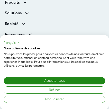
Produits
D2L Brightspace
Solutions
Services et assistance
Associations
Société
D2L pour les entreprises
Direction
De la maternelle à la 12e année
Ressources
Carrières
Enseignement supérieur
Versions de produits D2L
français
Fil d’actualité
Organisations de formation
Communauté
Nous utilisons des cookies
Prix et reconnaissances
Nous pouvons les placer pour analyser les données de nos visiteurs, améliorer
Relations avec les investisseurs
Statut
notre site Web, afficher un contenu personnalisé et vous faire vivre une
expérience inoubliable. Pour plus d'informations sur les cookies que nous
Conditions d’utilisation
utilisons, ouvrez les paramètres.
Politique relative aux témoins
Accepter tout
Copyright © 2026 Copyright D2L Corporation. Tous droits
Refuser
réservés.
Non, ajuster