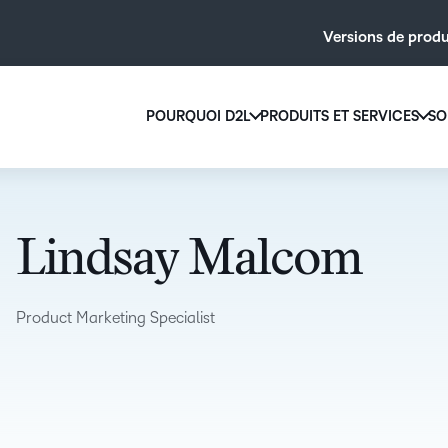
Versions de produ
POURQUOI D2L
PRODUITS ET SERVICES
SO
Pourquoi D2L
D2L Brigh
Nous croyons que tout le monde mérite d
Créez et offrez 
son âge, de ses capacités ou de son lieu d
grande échelle a
Lindsay Malcom
contenu personn
Découvrez pourquoi choisir D2L
Découvrez D2
Product Marketing Specialist
LA DIFFÉRENCE D2L
MODULES
COMPLÉMEN
Feuille de route du
BRIGHTSP