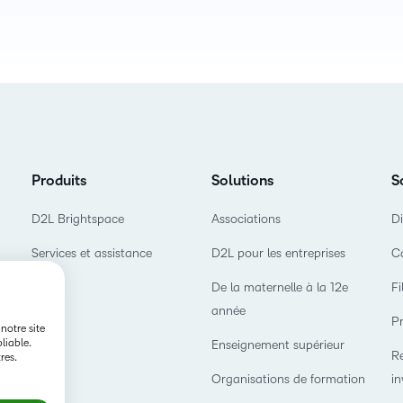
produit
Découvrez comment
D2L
notre feuille de route
Lumi
façonne l'avenir de
l'apprentissage.
D2L
Performance
D2L Link
Produits
Solutions
S
D2L Brightspace
Associations
Di
Services et assistance
D2L pour les entreprises
Ca
De la maternelle à la 12e
Fi
année
Pr
notre site
liable.
Enseignement supérieur
Re
res.
Organisations de formation
in