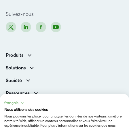
Suivez-nous
Produits
D2L Brightspace
Solutions
Services et assistance
Associations
Société
D2L pour les entreprises
Direction
De la maternelle à la 12e année
Ressources
Carrières
Enseignement supérieur
Versions de produits D2L
français
Fil d’actualité
Organisations de formation
Communauté
Nous utilisons des cookies
Prix et reconnaissances
Nous pouvons les placer pour analyser les données de nos visiteurs, améliorer
Relations avec les investisseurs
Statut
notre site Web, afficher un contenu personnalisé et vous faire vivre une
expérience inoubliable. Pour plus d'informations sur les cookies que nous