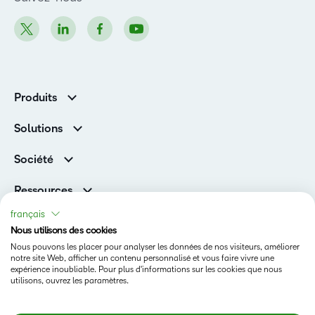
Produits
D2L Brightspace
Solutions
Services et assistance
Associations
Société
D2L pour les entreprises
Direction
De la maternelle à la 12e année
Ressources
Carrières
Enseignement supérieur
Versions de produits D2L
français
Fil d’actualité
Organisations de formation
Communauté
Nous utilisons des cookies
Prix et reconnaissances
Nous pouvons les placer pour analyser les données de nos visiteurs, améliorer
Relations avec les investisseurs
Statut
notre site Web, afficher un contenu personnalisé et vous faire vivre une
expérience inoubliable. Pour plus d'informations sur les cookies que nous
Conditions d’utilisation
utilisons, ouvrez les paramètres.
Politique relative aux témoins