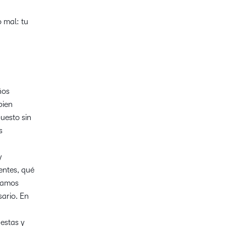
 mal: tu
ños
bien
uesto sin
s
y
entes, qué
stamos
ario. En
estas y