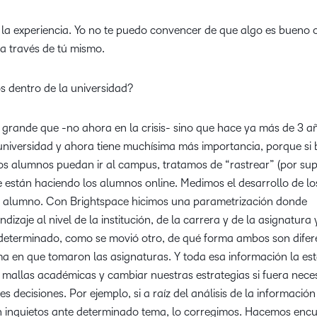
la experiencia. Yo no te puedo convencer de que algo es bueno o
 a través de tú mismo.
os dentro de la universidad?
y grande que -no ahora en la crisis- sino que hace ya más de 3 a
universidad y ahora tiene muchísima más importancia, porque si 
os alumnos puedan ir al campus, tratamos de “rastrear” (por sup
ue están haciendo los alumnos online. Medimos el desarrollo de lo
a alumno. Con Brightspace hicimos una parametrización donde
izaje al nivel de la institución, de la carrera y de la asignatura 
eterminado, como se movió otro, de qué forma ambos son difer
ma en que tomaron las asignaturas. Y toda esa información la e
mallas académicas y cambiar nuestras estrategias si fuera neces
s decisiones. Por ejemplo, si a raíz del análisis de la información
 inquietos ante determinado tema, lo corregimos. Hacemos encu