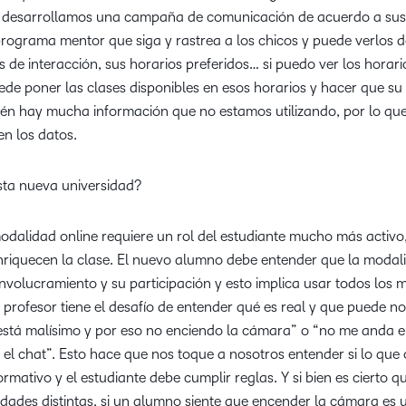
da desarrollamos una campaña de comunicación de acuerdo a sus
ograma mentor que siga y rastrea a los chicos y puede verlos 
s de interacción, sus horarios preferidos… si puedo ver los horari
de poner las clases disponibles en esos horarios y hacer que su 
n hay mucha información que no estamos utilizando, por lo qu
n los datos.
esta nueva universidad?
modalidad online requiere un rol del estudiante mucho más activo
enriquecen la clase. El nuevo alumno debe entender que la modal
nvolucramiento y su participación y esto implica usar todos los 
el profesor tiene el desafío de entender qué es real y que puede no
t está malísimo y por eso no enciendo la cámara” o “no me anda e
el chat”. Esto hace que nos toque a nosotros entender si lo que 
mativo y el estudiante debe cumplir reglas. Y si bien es cierto q
idades distintas, si un alumno siente que encender la cámara es 