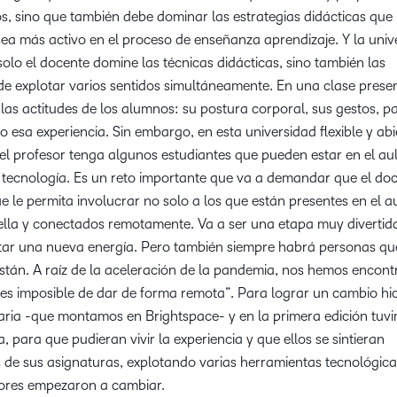
s, sino que también debe dominar las estrategias didácticas que 
sea más activo en el proceso de enseñanza aprendizaje. Y la univ
olo el docente domine las técnicas didácticas, sino también las
de explotar varios sentidos simultáneamente. En una clase presen
as actitudes de los alumnos: su postura corporal, sus gestos, p
esa experiencia. Sin embargo, en esta universidad flexible y abi
el profesor tenga algunos estudiantes que pueden estar en el aul
la tecnología. Es un reto importante que va a demandar que el do
e le permita involucrar no solo a los que están presentes en el a
ella y conectados remotamente. Va a ser una etapa muy divertid
ctar una nueva energía. Pero también siempre habrá personas qu
están. A raíz de la aceleración de la pandemia, nos hemos encon
 es imposible de dar de forma remota”. Para lograr un cambio h
aria -que montamos en Brightspace- y en la primera edición tuvi
, para que pudieran vivir la experiencia y que ellos se sintieran
s de sus asignaturas, explotando varias herramientas tecnológic
sores empezaron a cambiar.