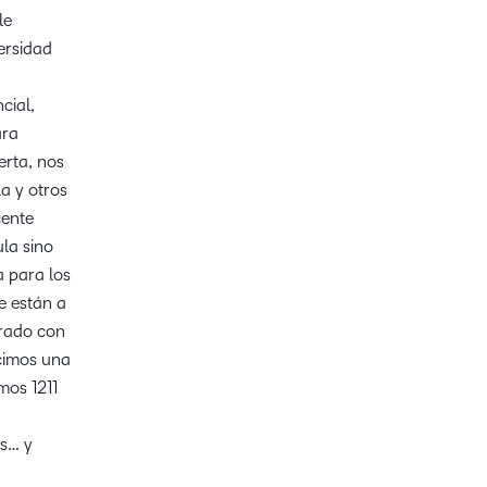
le
ersidad
cial,
ara
erta, nos
a y otros
cente
ula sino
a para los
e están a
trado con
icimos una
mos 1211
as… y