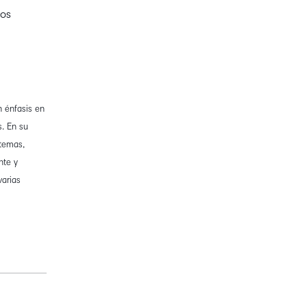
mos
 énfasis en
. En su
stemas,
nte y
varias