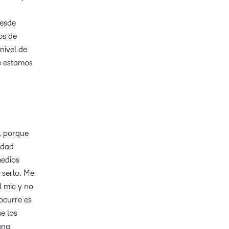
desde
os de
nivel de
e estamos
, porque
idad
medios
 serlo. Me
l mic y no
ocurre es
ue los
una