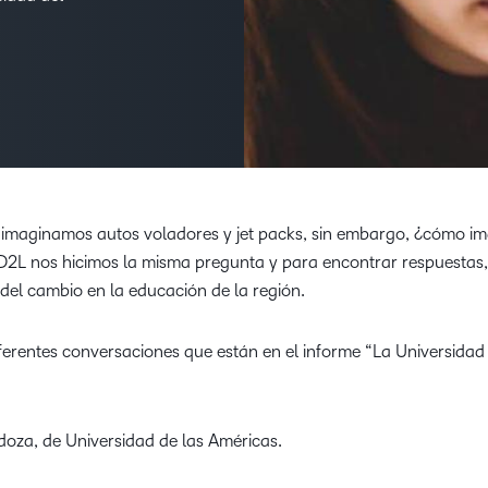
Nuestros clientes
cualq
Enfocados en 
Descubra todo lo que puede
estud
D2L Lumi
Creator
Entérese de cóm
lograr con un socio de
asociamos con lo
aprendizaje con experiencia
crear las mejores
D2L 
comprobada.
Performance+
Achiev
asoc
Aumen
D2L Cou
canti
D2L Link
Merchan
inscri
 imaginamos autos voladores y jet packs, sin embargo, ¿cómo i
media
 D2L nos hicimos la misma pregunta y para encontrar respuestas,
exper
del cambio en la educación de la región.
apren
alto 
iferentes conversaciones que están en el informe “La Universidad
za, de Universidad de las Américas.