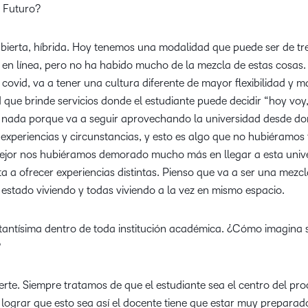
 Futuro?
ierta, híbrida. Hoy tenemos una modalidad que puede ser de tr
 en línea, pero no ha habido mucho de la mezcla de estas cosas. 
 covid, va a tener una cultura diferente de mayor flexibilidad y 
d que brinde servicios donde el estudiante puede decidir “hoy vo
r nada porque va a seguir aprovechando la universidad desde do
experiencias y circunstancias, y esto es algo que no hubiéramos 
 mejor nos hubiéramos demorado mucho más en llegar a esta univ
ta a ofrecer experiencias distintas. Pienso que va a ser una mezc
stado viviendo y todas viviendo a la vez en mismo espacio.
antísima dentro de toda institución académica. ¿Cómo imagina s
?
erte. Siempre tratamos de que el estudiante sea el centro del pr
lograr que esto sea así el docente tiene que estar muy preparad