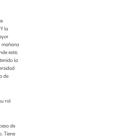
celebran la
innovación y la
es
excelencia en el
aprendizaje de
Y la
D2L.
mayor
y, mañana
nde esté.
tenido la
ersidad
la de
u rol
oceso de
o. Tiene