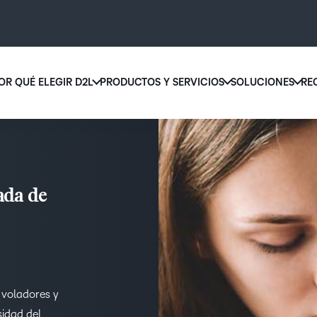
OR QUÉ ELEGIR D2L
PRODUCTOS Y SERVICIOS
SOLUCIONES
RE
D2L 
Por qué elegir D2L
D2L Brightspace
educ
Creemos que todas las personas merecen tener acceso a una educ
Diseñe y brinde experiencias de apr
supe
de alta calidad, más allá de su edad, las capacidades que tengan o 
personalizado a escala con herrami
lugar donde se encuentren.
contenidos adaptados a cada estud
Aumen
ada de
canti
Descubra por qué elegir D2L
Explore D2L Brightspace
matri
con u
soluc
apren
LA DIFERENCIA QUE MARCA D2L
COMPLEMENTOS DE D2L
fácil 
 voladores y
BRIGHTSPACE
diseñ
sidad del