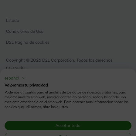
Blog
Educación superior
eBooks y guías
D2L para empresas
Webinars
Organizaciones de capacitación
Estado
Eventos
Servicios Para El Cuidado De La Salud
Condiciones de Uso
Comunidad
D2L Página de cookies
Copyright © 2026 D2L Corporation. Todos los derechos
reservados.
español
Valoramos tu privacidad
Podemos utilizarlas para el análisis de los datos de nuestros visitantes, para
mejorar nuestro sitio web, mostrar contenido personalizado y brindarle una
excelente experiencia en el sitio web. Para obtener más información sobre las
cookies que utilizamos, abre los ajustes.
Aceptar todo