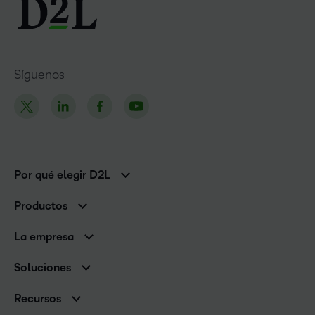
Síguenos
Por qué elegir D2L
Clientes de educación superior
Productos
Clientes corporativos
Brightspace
La empresa
Servicios y asistencia
Equipo de liderazgo
Asistencia
Soluciones
Contactos y ubicaciones
Brightspace Cloud Learning Platform
Asociaciones
Sala de Prensa
Recursos
Educación primaria y secundaria
Llamando a todos los Campeones