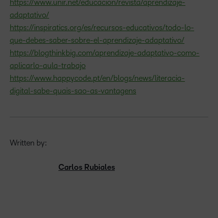
https://www.unir.net/educacion/revista/aprendizaje-
adaptativo/
https://inspiratics.org/es/recursos-educativos/todo-lo-
que-debes-saber-sobre-el-aprendizaje-adaptativo/
https://blogthinkbig.com/aprendizaje-adaptativo-como-
aplicarlo-aula-trabajo
https://www.happycode.pt/en/blogs/news/literacia-
digital-sabe-quais-sao-as-vantagens
Written by:
Carlos Rubiales