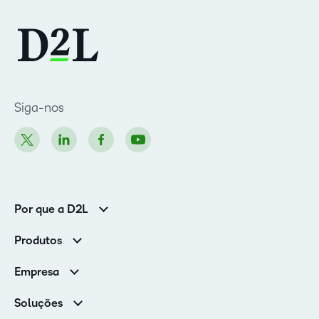
Siga-nos
Por que a D2L
Clientes corporativos
Produtos
Clientes de associações
Brightspace
Empresa
Serviços e suporte
Equipe de liderança
Nuvem Brightspace
Soluções
Contato e unidades