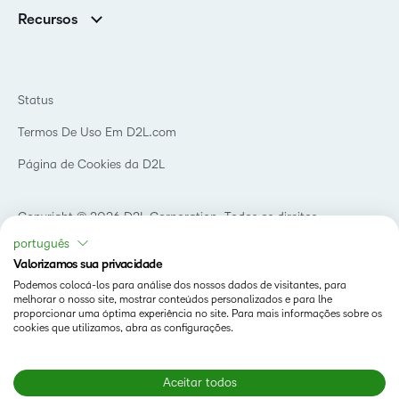
Associações
Notícias
Recursos
Educação básica
Chamada para todos os Campeões!
Blog
Ensino superior
eBooks e guias
D2L para Empresas
Webinars
Instituições de capacitação
Status
Eventos
Serviços de saúde
Termos De Uso Em D2L.com
Comunidade
Página de Cookies da D2L
Copyright © 2026 D2L Corporation. Todos os direitos
reservados.
português
Valorizamos sua privacidade
Podemos colocá-los para análise dos nossos dados de visitantes, para
melhorar o nosso site, mostrar conteúdos personalizados e para lhe
proporcionar uma óptima experiência no site. Para mais informações sobre os
cookies que utilizamos, abra as configurações.
Aceitar todos