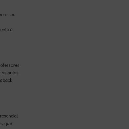
ha o seu
ente é
rofessores
 as aulas.
eedback
resencial
r, que