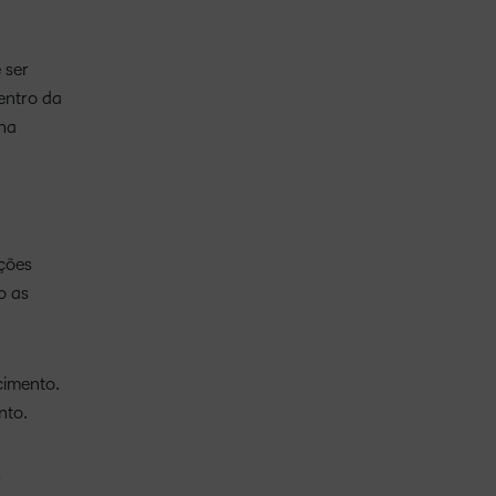
 ser
entro da
 na
ações
o as
cimento.
nto.
s