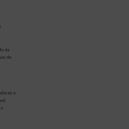
a
do às
has de
adores e
vel
 o