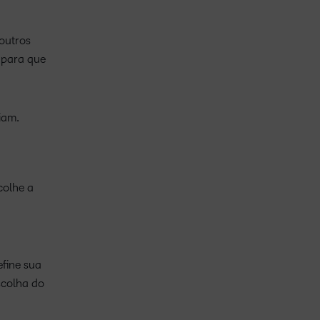
 outros
a para que
iam.
colhe a
fine sua
scolha do