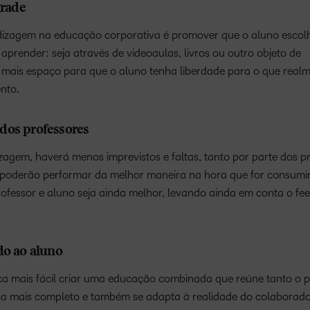
grade
endizagem na educação corporativa é promover que o aluno escol
prender: seja através de videoaulas, livros ou outro objeto de
mais espaço para que o aluno tenha liberdade para o que realm
nto.
dos professores
agem, haverá menos imprevistos e faltas, tanto por parte dos p
poderão performar da melhor maneira na hora que for consumir
rofessor e aluno seja ainda melhor, levando ainda em conta o f
do ao aluno
fica mais fácil criar uma educação combinada que reúne tanto o p
ica mais completo e também se adapta à realidade do colaborado