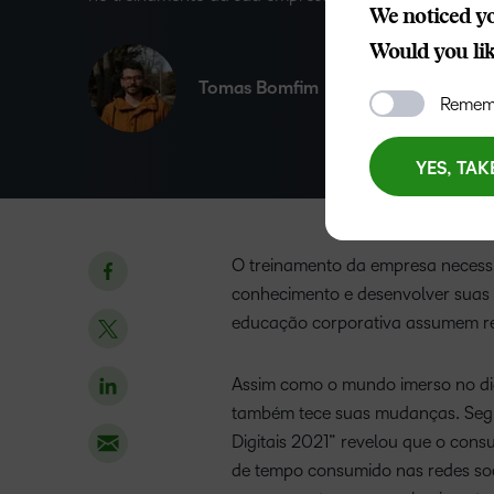
We noticed yo
Would you like
Tomas Bomfim
Rememb
YES, TAK
O treinamento da empresa necessi
conhecimento e desenvolver suas h
educação corporativa assumem re
Assim como o mundo imerso no di
também tece suas mudanças. Seg
Digitais 2021” revelou que o cons
de tempo consumido nas redes soci