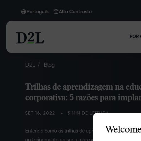
Português
Alto Contraste
Português
POR 
D2L
Blog
Trilhas de aprendizagem na edu
corporativa: 5 razões para impla
SET 16, 2022
5 MIN DE LEITURA
Welcome
Entenda como as trilhas de aprendizagem podem ser
no treinamento da sua empresa