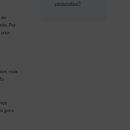
corporativa?
 de
nte. Por
criar
nham mais
do
mais
da para