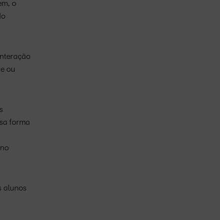
em, o
do
interação
ne ou
s
ssa forma
ino
s alunos