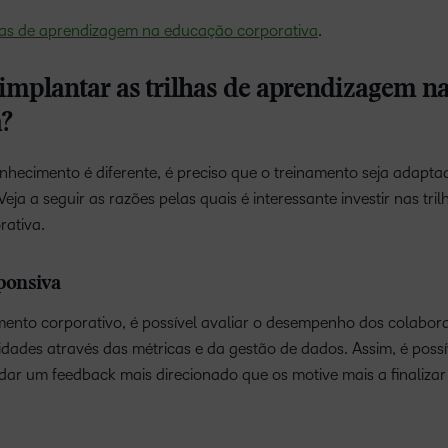
has de aprendizagem na educação corporativa
.
 implantar as trilhas de aprendizagem n
a?
hecimento é diferente, é preciso que o treinamento seja adapta
ja a seguir as razões pelas quais é interessante investir nas tril
ativa.
sponsiva
mento corporativo, é possível avaliar o desempenho dos colabor
lidades através das métricas e da gestão de dados. Assim, é possí
ar um feedback mais direcionado que os motive mais a finalizar