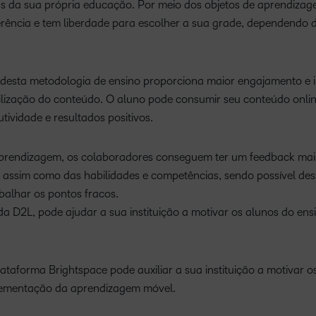
s da sua própria educação. Por meio dos objetos de aprendizag
erência e tem liberdade para escolher a sua grade, dependendo 
 desta metodologia de ensino proporciona maior engajamento e 
ibilização do conteúdo. O aluno pode consumir seu conteúdo onli
tividade e resultados positivos.
aprendizagem, os colaboradores conseguem ter um feedback mai
s, assim como das habilidades e competências, sendo possível de
balhar os pontos fracos.
 D2L, pode ajudar a sua instituição a motivar os alunos do ens
taforma Brightspace pode auxiliar a sua instituição a motivar o
lementação da aprendizagem móvel.