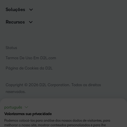
Equipe de liderança
Nuvem Brightspace
Soluções
Contato e unidades
Associações
Notícias
Recursos
Educação básica
Chamada para todos os Campeões!
Blog
Ensino superior
eBooks e guias
D2L para Empresas
Webinars
Instituições de capacitação
Status
Eventos
Serviços de saúde
Termos De Uso Em D2L.com
Comunidade
Página de Cookies da D2L
Copyright © 2026 D2L Corporation. Todos os direitos
reservados.
português
Valorizamos sua privacidade
Podemos colocá-los para análise dos nossos dados de visitantes, para
melhorar o nosso site, mostrar conteúdos personalizados e para lhe