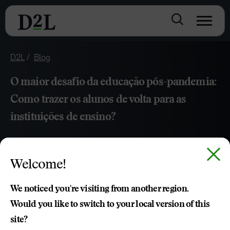
D2L
Blog
O maior desafio da educação pós-pandemia:
Como trazer os alunos de volta para as
instituições de ensino?
MAIO 25, 2021
6 MIN DE LEITURA
Welcome!
Trazer os alunos de volta vai demandar muitos conteúdos
optativos e novas tecnologias de engajamento.
We noticed you're visiting from another region.
Would you like to switch to your local version of this
site?
Betina von Staa