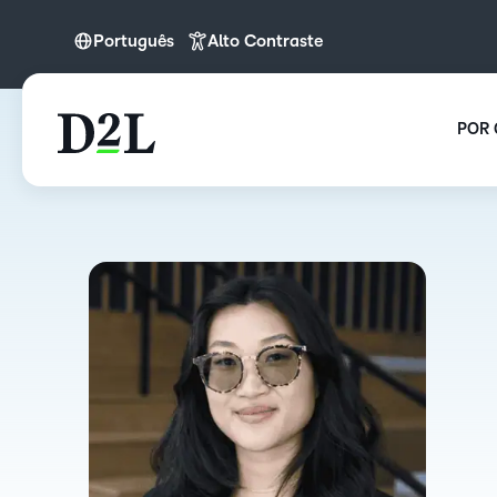
Português
Alto Contraste
English
Português
POR 