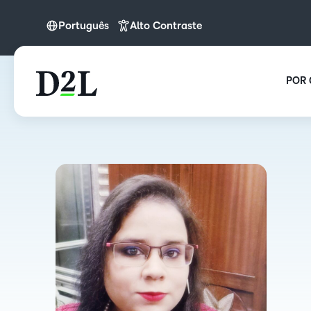
Português
Alto Contraste
English (APAC)
Português
POR 