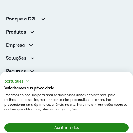
Por que a D2L
Clientes corporativos
Produtos
Clientes de associações
Brightspace
Empresa
Serviços e suporte
Equipe de liderança
Nuvem Brightspace
Soluções
Contato e unidades
Associações
Notícias
Recursos
Educação básica
Chamada para todos os Campeões!
Blog
português
Ensino superior
eBooks e guias
Valorizamos sua privacidade
D2L para Empresas
Webinars
Podemos colocá-los para análise dos nossos dados de visitantes, para
Instituições de capacitação
Status
melhorar o nosso site, mostrar conteúdos personalizados e para lhe
Eventos
Serviços de saúde
proporcionar uma óptima experiência no site. Para mais informações sobre os
Termos De Uso Em D2L.com
cookies que utilizamos, abra as configurações.
Comunidade
Página de Cookies da D2L
Aceitar todos