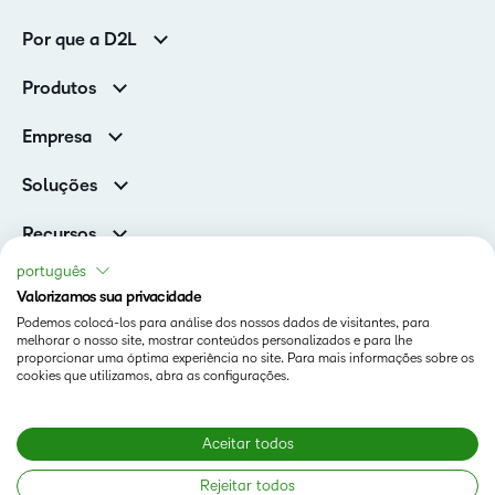
Por que a D2L
Clientes corporativos
Produtos
Clientes de associações
Brightspace
Empresa
Serviços e suporte
Equipe de liderança
Nuvem Brightspace
Soluções
Contato e unidades
Associações
Notícias
Recursos
Educação básica
Chamada para todos os Campeões!
Blog
português
Ensino superior
eBooks e guias
Valorizamos sua privacidade
D2L para Empresas
Webinars
Podemos colocá-los para análise dos nossos dados de visitantes, para
Instituições de capacitação
Status
melhorar o nosso site, mostrar conteúdos personalizados e para lhe
Eventos
Serviços de saúde
proporcionar uma óptima experiência no site. Para mais informações sobre os
Termos De Uso Em D2L.com
cookies que utilizamos, abra as configurações.
Comunidade
Página de Cookies da D2L
Aceitar todos
Copyright © 2026 D2L Corporation. Todos os direitos
Rejeitar todos