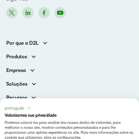
Por que a D2L
Clientes corporativos
Produtos
Clientes de associações
Brightspace
Empresa
Serviços e suporte
Equipe de liderança
Nuvem Brightspace
Soluções
Contato e unidades
Associações
Notícias
Recursos
Educação básica
Chamada para todos os Campeões!
Blog
português
Ensino superior
eBooks e guias
Valorizamos sua privacidade
D2L para Empresas
Webinars
Podemos colocá-los para análise dos nossos dados de visitantes, para
Instituições de capacitação
Status
melhorar o nosso site, mostrar conteúdos personalizados e para lhe
Eventos
Serviços de saúde
proporcionar uma óptima experiência no site. Para mais informações sobre os
Termos De Uso Em D2L.com
cookies que utilizamos, abra as configurações.
Comunidade