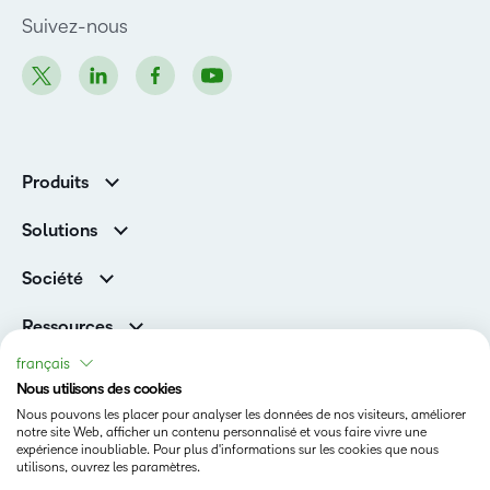
Suivez-nous
Produits
D2L Brightspace
Solutions
Services et assistance
Associations
Société
D2L pour les entreprises
Direction
De la maternelle à la 12e année
Ressources
Carrières
Enseignement supérieur
Versions de produits D2L
français
Fil d’actualité
Organisations de formation
Communauté
Nous utilisons des cookies
Prix et reconnaissances
Nous pouvons les placer pour analyser les données de nos visiteurs, améliorer
Relations avec les investisseurs
Statut
notre site Web, afficher un contenu personnalisé et vous faire vivre une
expérience inoubliable. Pour plus d'informations sur les cookies que nous
Conditions d’utilisation
utilisons, ouvrez les paramètres.