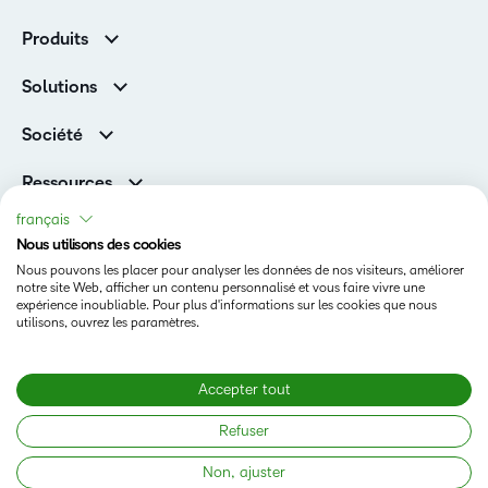
Produits
D2L Brightspace
Solutions
Services et assistance
Associations
Société
D2L pour les entreprises
Direction
De la maternelle à la 12e année
Ressources
Carrières
Enseignement supérieur
Versions de produits D2L
français
Fil d’actualité
Organisations de formation
Communauté
Nous utilisons des cookies
Prix et reconnaissances
Nous pouvons les placer pour analyser les données de nos visiteurs, améliorer
Relations avec les investisseurs
Statut
notre site Web, afficher un contenu personnalisé et vous faire vivre une
expérience inoubliable. Pour plus d'informations sur les cookies que nous
Conditions d’utilisation
utilisons, ouvrez les paramètres.
Politique relative aux témoins
Accepter tout
Copyright © 2026 Copyright D2L Corporation. Tous droits
Refuser
réservés.
Non, ajuster