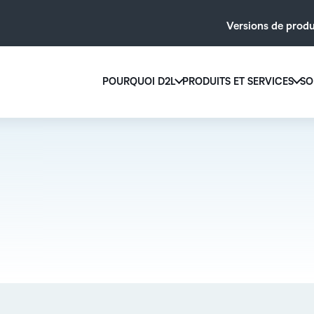
Versions de produ
POURQUOI D2L
PRODUITS ET SERVICES
SO
Pourquoi D2L
D2L Brigh
Nous croyons que tout le monde mérite d
Créez et offrez 
son âge, de ses capacités ou de son lieu d
grande échelle a
contenu personn
Découvrez pourquoi choisir D2L
Découvrez D2
LA DIFFÉRENCE D2L
MODULES
COMPLÉMEN
Feuille de route du
BRIGHTSP