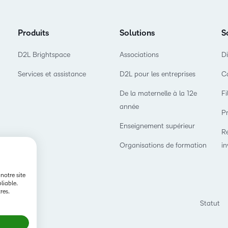
produit
Découvrez comment
D2L
notre feuille de route
Produits
Solutions
S
Lumi
façonne l'avenir de
D2L Brightspace
Associations
Di
l'apprentissage.
D2L
Performance
Services et assistance
D2L pour les entreprises
Ca
De la maternelle à la 12e
Fi
D2L Link
année
Pr
Enseignement supérieur
Re
Organisations de formation
in
notre site
liable.
res.
Statut