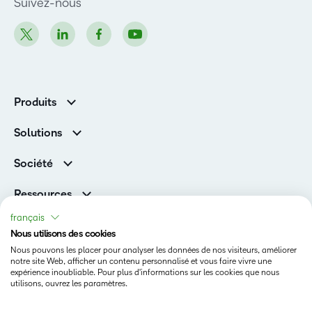
Suivez-nous
Produits
D2L Brightspace
Solutions
Services et assistance
Associations
Société
D2L pour les entreprises
Direction
De la maternelle à la 12e année
Ressources
Carrières
Enseignement supérieur
Versions de produits D2L
français
Fil d’actualité
Organisations de formation
Communauté
Nous utilisons des cookies
Prix et reconnaissances
Nous pouvons les placer pour analyser les données de nos visiteurs, améliorer
Relations avec les investisseurs
Statut
notre site Web, afficher un contenu personnalisé et vous faire vivre une
expérience inoubliable. Pour plus d'informations sur les cookies que nous
Conditions d’utilisation
utilisons, ouvrez les paramètres.
Politique relative aux témoins