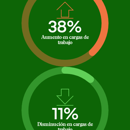
38%
Aumento en cargas de
trabajo
11%
Disminución en cargas de
trabajo