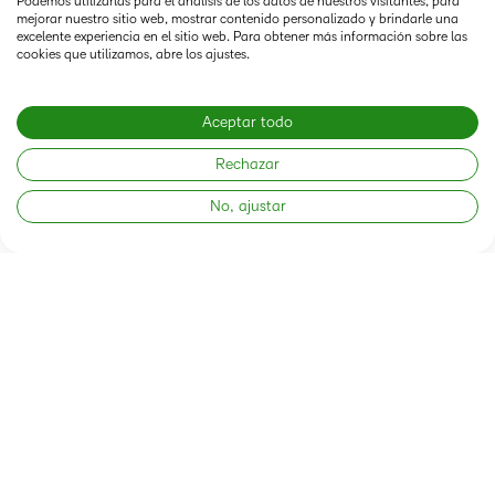
Podemos utilizarlas para el análisis de los datos de nuestros visitantes, para
mejorar nuestro sitio web, mostrar contenido personalizado y brindarle una
En la práctica
excelente experiencia en el sitio web. Para obtener más información sobre las
cookies que utilizamos, abre los ajustes.
Aceptar todo
Un superusuario explica cómo la IA está acelerando el
diseño de cursos
Rechazar
No, ajustar
Jordan O’Connell, quien trabaja en Northeast Iowa
Community College, es un entusiasta de la IA. Así es como
él y su equipo usan herramientas de IA para mejorar la
experiencia de los estudiantes y hacer que el diseño de los
cursos sea muy sencillo.
“La IA nos obligará a
convertirnos en