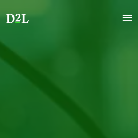
INTRODUCCIÓN
APRENDIZAJE CENTRADO EN EL SER HUMANO
IA: POLÍTICA
IA: CARGAS DE TRABAJO DEL CUERPO DOCENTE
ESTUDIANTES Y CHATGPT
DATOS VS. INTUICIÓN
LOS ESTUDIANTES QUIEREN HABILIDADES
CUMPLIMIENTO DE ACCESIBILIDAD
CONCLUSIÓN