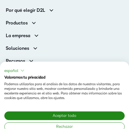
Por qué elegir D2L
Clientes de educación superior
Productos
Clientes corporativos
Brightspace
La empresa
Servicios y asistencia
Equipo de liderazgo
Asistencia
Soluciones
Contactos y ubicaciones
Brightspace Cloud Learning Platform
Asociaciones
Sala de Prensa
Recursos
Educación primaria y secundaria
Llamando a todos los Campeones
Blog
español
Educación superior
eBooks y guías
Valoramos tu privacidad
D2L para empresas
Webinars
Podemos utilizarlas para el análisis de los datos de nuestros visitantes, para
Organizaciones de capacitación
Estado
mejorar nuestro sitio web, mostrar contenido personalizado y brindarle una
Eventos
Servicios Para El Cuidado De La Salud
excelente experiencia en el sitio web. Para obtener más información sobre las
Condiciones de Uso
cookies que utilizamos, abre los ajustes.
Comunidad
D2L Página de cookies
Aceptar todo
Copyright © 2026 D2L Corporation. Todos los derechos
Rechazar