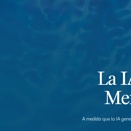
La I
Men
A medida que la IA gener