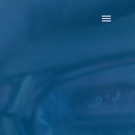
INTRODUCCIÓN
APRENDIZAJE CENTRADO EN EL SER
HUMANO
IA: POLÍTICA
IA: CARGA DE TRABAJO DEL PROFESORADO
ESTUDIANTES Y CHATGPT
DATOS VS. INTUICIÓN
LOS ESTUDIANTES QUIEREN HABILIDADES
CUMPLIMIENTO DE ACCESIBILIDAD
CONCLUSIÓN