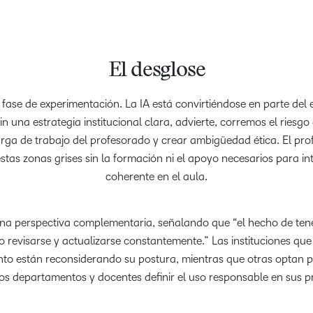
El desglose
fase de experimentación. La IA está convirtiéndose en parte del
in una estrategia institucional clara, advierte, corremos el ries
arga de trabajo del profesorado y crear ambigüedad ética. El pr
estas zonas grises sin la formación ni el apoyo necesarios para i
coherente en el aula.
a perspectiva complementaria, señalando que “el hecho de tener
 revisarse y actualizarse constantemente.” Las instituciones que
to están reconsiderando su postura, mientras que otras optan p
os departamentos y docentes definir el uso responsable en sus p