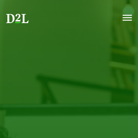
INTRODUCCIÓN
APRENDIZAJE CENTRADO EN EL SER HUMANO
IA: POLÍTICA
IA: CARGA DE TRABAJO DEL PROFESORADO
ESTUDIANTES Y CHATGPT
DATOS VS. INTUICIÓN
LOS ESTUDIANTES QUIEREN HABILIDADES
CUMPLIMIENTO DE ACCESIBILIDAD
CONCLUSIÓN