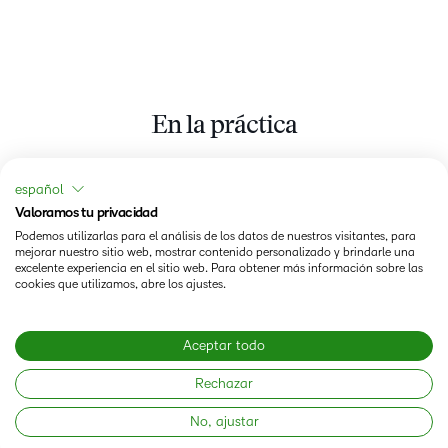
En la práctica
español
Valoramos tu privacidad
Cómo el aprendizaje accesible ayudó a Penn Foster a
Podemos utilizarlas para el análisis de los datos de nuestros visitantes, para
aumentar la tasa de finalización en un 50%
mejorar nuestro sitio web, mostrar contenido personalizado y brindarle una
excelente experiencia en el sitio web. Para obtener más información sobre las
cookies que utilizamos, abre los ajustes.
Andy Shean, director académico del Penn Foster Group,
explica cómo su institución utilizó ReadSpeaker para
ofrecer itinerarios de aprendizaje diferenciados que se
Aceptar todo
adaptaran a la diversidad de su alumnado.
Rechazar
No, ajustar