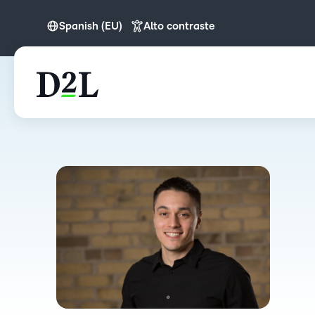
Spanish (EU)
Alto contraste
English (APAC)
English (Europe)
Spanish (EU)
Español (LATAM)