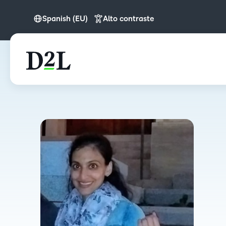
Spanish (EU)
Alto contraste
English
English (APAC)
English (Europe)
English (IN)
English (MEA)
Spanish (EU)
Español (LATAM)
Português