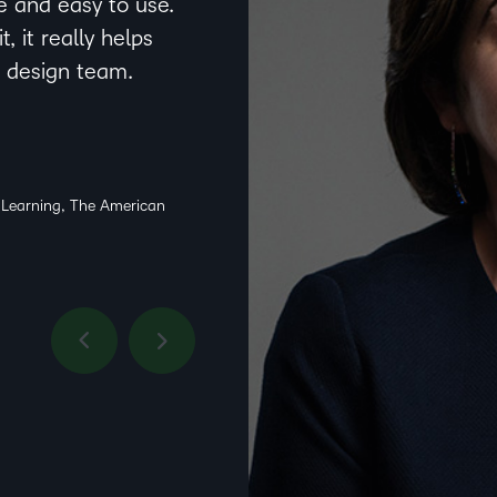
ve and easy to use.
, it really helps
l design team.
& Learning, The American